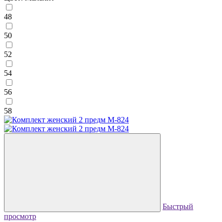
48
50
52
54
56
58
Быстрый
просмотр