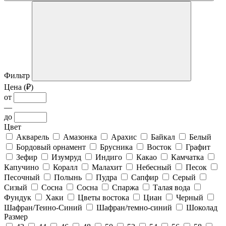
Фильтр
Цена (₽)
от
—
до
Цвет
Акварель
Амазонка
Арахис
Байкал
Белый
Бордовый орнамент
Брусника
Восток
Графит
Зефир
Изумруд
Индиго
Какао
Камчатка
Капучино
Коралл
Малахит
Небесный
Песок
Песочный
Полынь
Пудра
Сапфир
Серый
Сизый
Сосна
Сосна
Спаржа
Талая вода
Фундук
Хаки
Цветы востока
Циан
Черный
Шафран/Теино-Синий
Шафран/темно-синий
Шоколад
Размер