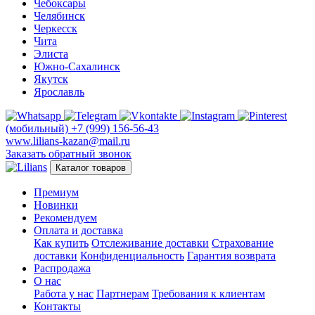
Чебоксары
Челябинск
Черкесск
Чита
Элиста
Южно-Сахалинск
Якутск
Ярославль
(мобильный)
+7 (999) 156-56-43
www.lilians-kazan@mail.ru
Заказать обратный звонок
Каталог товаров
Премиум
Новинки
Рекомендуем
Оплата и доставка
Как купить
Отслеживание доставки
Страхование
доставки
Конфиденциальность
Гарантия возврата
Распродажа
О нас
Работа у нас
Партнерам
Требования к клиентам
Контакты