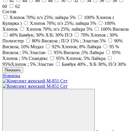
42
44
46
48
50
52
54
56
58
60
62
Состав
Хлопок 70%; п/э 25%; лайкра 5%
100% Хлопок (
Кулирка )
Хлопок 70%; п/э 25%; лайкра 5%
100%
Хлопок
Хлопок 70%; п/э 25%; лайкра 5%
100% Вискоза
40% Бамбук; 30% Х/Б; 30% П/Э
70% Хлопок ; 30%
Полиэстер
80% Вискоза ; П/Э 15% ; Эластан 5%
90%
Вискоза, 10% Модал
92% Хлопок; 8% Лайкра
95 %
Вискоза ; 5% Эластан
95% Вискоза ;5% Лайкра
95%
Хлопок ; 5% Спандекс
95% Хлопок; 5% Лайкра
95%Хлопок ; 5% Эластан
Бамбук 40% , Х/Б 30%, П/Э 30%
Показать
Новинка