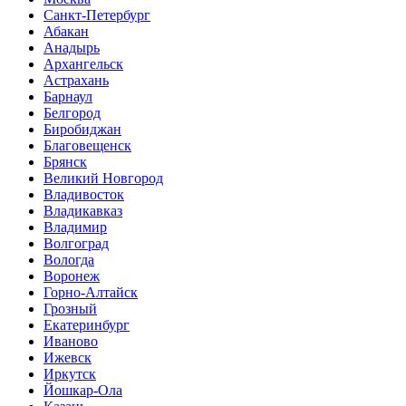
Санкт-Петербург
Абакан
Анадырь
Архангельск
Астрахань
Барнаул
Белгород
Биробиджан
Благовещенск
Брянск
Великий Новгород
Владивосток
Владикавказ
Владимир
Волгоград
Вологда
Воронеж
Горно-Алтайск
Грозный
Екатеринбург
Иваново
Ижевск
Иркутск
Йошкар-Ола