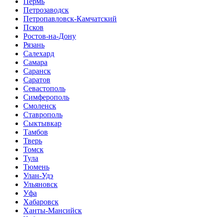
Пермь
Петрозаводск
Петропавловск-Камчатский
Псков
Ростов-на-Дону
Рязань
Салехард
Самара
Саранск
Саратов
Севастополь
Симферополь
Смоленск
Ставрополь
Сыктывкар
Тамбов
Тверь
Томск
Тула
Тюмень
Улан-Удэ
Ульяновск
Уфа
Хабаровск
Ханты-Мансийск