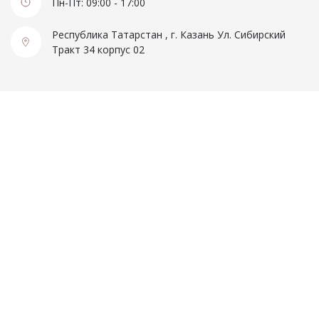
Женская одежда
Пн-Пт: 09:00 - 17:00
Республика Татарстан , г. Казань Ул. Сибирский
Халаты
Тракт 34 корпус 02
Домашняя одежда
Женские спортивные костюмы
Жакеты женские
Комплекты женские повседневные
Куртка женская на молнии
Рекомендуем
Футболки и блузки