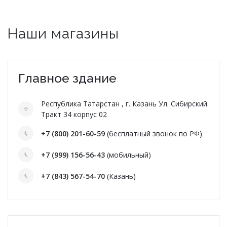
Фуфайки женские
Брюки и юбки
Наши магазины
Джемпер на молнии
Главное здание
Распродажа
ПРЕМИУМ
Республика Татарстан , г. Казань Ул. Сибирский
Тракт 34 корпус 02
НОВИНКИ
+7 (800) 201-60-59
(бесплатный звонок по РФ)
РЕКОМЕНДУЕМ
+7 (999) 156-56-43
(мобильный)
+7 (843) 567-54-70
(Казань)
ОПЛАТА И ДОСТАВКА
РАСПРОДАЖА