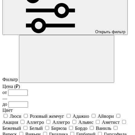
Открыть фильтр
Фильтр
Цена (₽)
от
—
до
Цвет
Люси
Розовый жемчуг
Адажио
Айвори
Акация
Аллегро
Аллегро
Альянс
Аметист
Бежевый
Белый
Бирюза
Бордо
Ваниль
Вереск
Вивьен
Гвоздика
Гербарий
Гипсофила