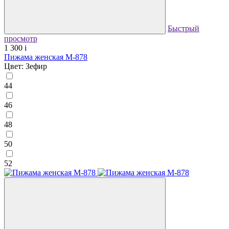
Быстрый
просмотр
1 300
i
Пижама женская М-878
Цвет: Зефир
44
46
48
50
52