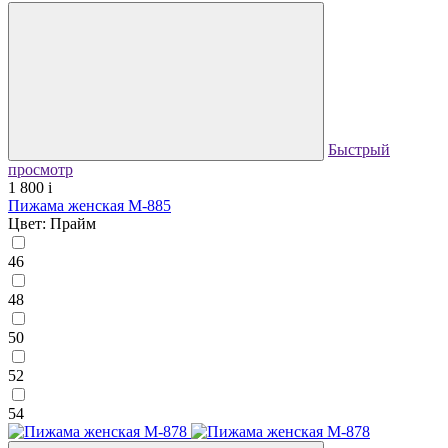
Быстрый
просмотр
1 800
i
Пижама женская М-885
Цвет: Прайм
46
48
50
52
54