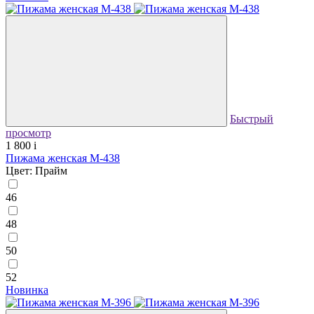
Быстрый
просмотр
1 800
i
Пижама женская М-438
Цвет: Прайм
46
48
50
52
Новинка