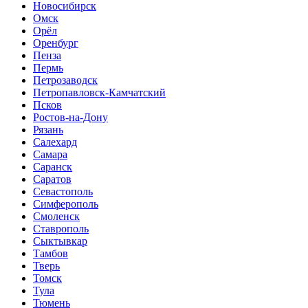
Новосибирск
Омск
Орёл
Оренбург
Пенза
Пермь
Петрозаводск
Петропавловск-Камчатский
Псков
Ростов-на-Дону
Рязань
Салехард
Самара
Саранск
Саратов
Севастополь
Симферополь
Смоленск
Ставрополь
Сыктывкар
Тамбов
Тверь
Томск
Тула
Тюмень