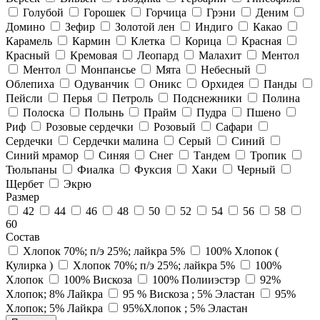
Голубой
Горошек
Горчица
Грэни
Деним
Домино
Зефир
Золотой лен
Индиго
Какао
Карамель
Кармин
Клетка
Корица
Красная
Красный
Кремовая
Леопард
Малахит
Ментол
Ментол
Монпансье
Мята
Небесный
Облепиха
Одуванчик
Оникс
Орхидея
Панды
Пейсли
Перья
Петроль
Подснежники
Полина
Полоска
Полынь
Прайм
Пудра
Пшено
Риф
Розовые сердечки
Розовый
Сафари
Сердечки
Сердечки малина
Серый
Синий
Синий мрамор
Синяя
Снег
Тандем
Тропик
Тюльпаны
Фиалка
Фуксия
Хаки
Черный
Щербет
Экрю
Размер
42
44
46
48
50
52
54
56
58
60
Состав
Хлопок 70%; п/э 25%; лайкра 5%
100% Хлопок (
Кулирка )
Хлопок 70%; п/э 25%; лайкра 5%
100%
Хлопок
100% Вискоза
100% Полииэстэр
92%
Хлопок; 8% Лайкра
95 % Вискоза ; 5% Эластан
95%
Хлопок; 5% Лайкра
95%Хлопок ; 5% Эластан