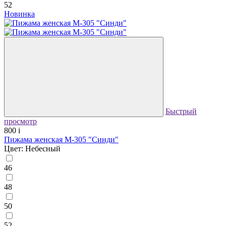
52
Новинка
Быстрый
просмотр
800
i
Пижама женская М-305 "Синди"
Цвет: Небесный
46
48
50
52