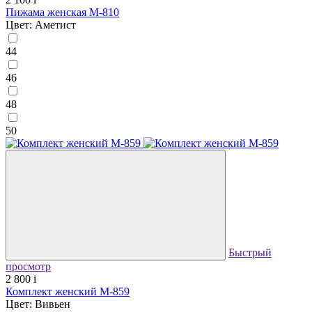
Пижама женская М-810
Цвет: Аметист
44
46
48
50
Быстрый
просмотр
2 800
i
Комплект женский М-859
Цвет: Вивьен