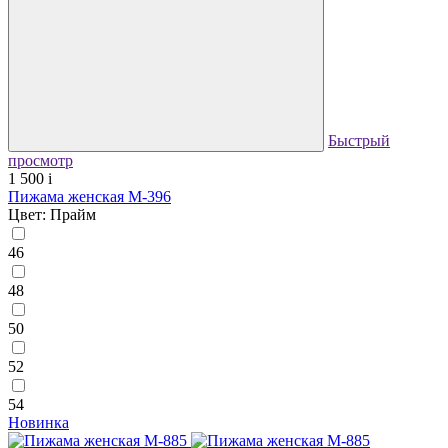
Быстрый
просмотр
1 500
i
Пижама женская М-396
Цвет: Прайм
46
48
50
52
54
Новинка