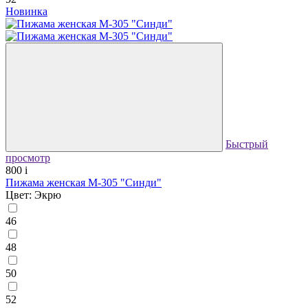
Новинка
Быстрый
просмотр
800
i
Пижама женская М-305 "Синди"
Цвет: Экрю
46
48
50
52