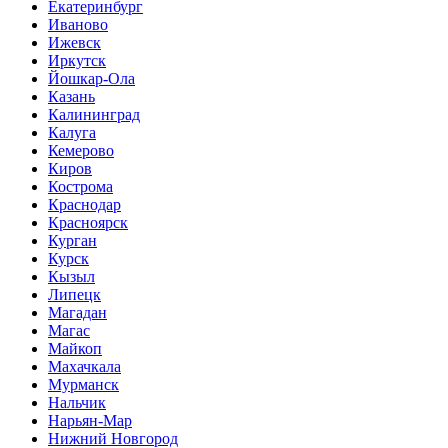
Екатеринбург
Иваново
Ижевск
Иркутск
Йошкар-Ола
Казань
Калининград
Калуга
Кемерово
Киров
Кострома
Краснодар
Красноярск
Курган
Курск
Кызыл
Липецк
Магадан
Магас
Майкоп
Махачкала
Мурманск
Нальчик
Нарьян-Мар
Нижний Новгород