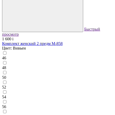
Быстрый
просмотр
1 600
i
Комплект женский 2 предм М-858
Цвет: Вивьен
46
48
50
52
54
56