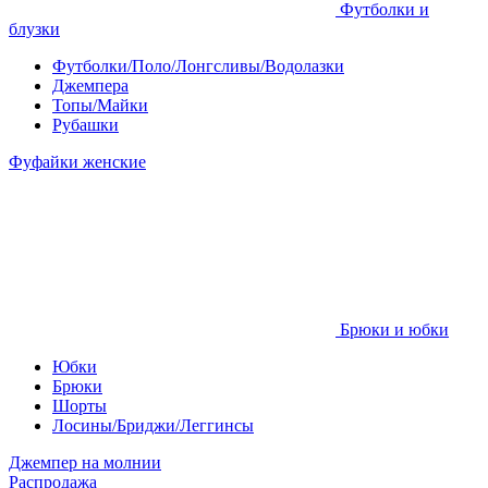
Футболки и
блузки
Футболки/Поло/Лонгсливы/Водолазки
Джемпера
Топы/Майки
Рубашки
Фуфайки женские
Брюки и юбки
Юбки
Брюки
Шорты
Лосины/Бриджи/Леггинсы
Джемпер на молнии
Распродажа