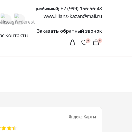
+7 (999) 156-56-43
(мобильный)
www.lilians-kazan@mail.ru
Заказать обратный звонок
ас
Контакты
0
0
Женская одежда
Туники
Мусульманские комплекты
Мусульманские платья
Платья
Сарафаны