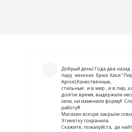
повседневные
мо
Фуфайки женские
Бр
Добрый день! Года два назад
пару женских брюк Хаки "Лира
Юбки
Арске).Качественные,
Брюки
стильные: и в мир , и в пир, 
Шорты
долгое время, выдержали нес
сели, ни изменили форму!! Сп
Лосины
работу!!!
Магазин вскоре закрыли совс
Этикетку сохранила.
Скажите, пожалуйста, де на