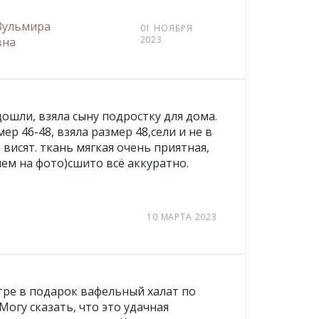
Зульмира
01 НОЯБРЯ
2023
вна
ошли, взяла сыну подростку для дома.
мер 46-48, взяла размер 48,сели и не в
е висят. ткань мягкая очень приятная,
ем на фото)сшито всё аккуратно.
10 МАРТА 2023
стре в подарок вафельный халат по
 Могу сказать, что это удачная