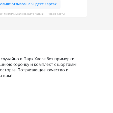
Футболки/Поло/Лонгсливы/
Водолазки
й текстиль Lilians на карте Казани — Яндекс Карты
Джемпера
Топы/Майки
Рубашки
и
Распродажа
случайно в Парк Хаосе без примерки
шнюю сорочку и комплект с шортами!
восторге! Потрясающее качество и
о вам!