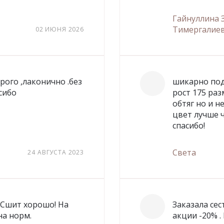
Гайнуллина 
Тимергалие
02 ИЮНЯ 2026
рого ,лаконично .без
шикарно под
сибо
рост 175 раз
обтяг но и н
цвет лучше ч
спасибо!
Света
24 АВГУСТА 2023
! Сшит хорошо! На
Заказала се
на норм.
акции -20% .