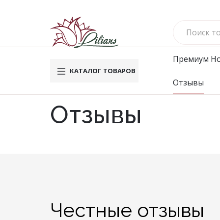
Премиум
Н
КАТАЛОГ ТОВАРОВ
Отзывы
Новинки
Му
Отзывы
Вафельн
Махровы
Велюро
Комплек
Брюки
Футбол
Водолаз
Честные отзывы
Мужско