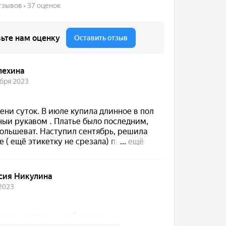
ые
Жакеты женские
Футболки и блузки