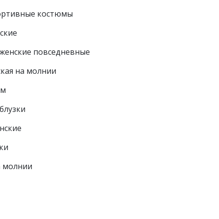
ортивные костюмы
ские
женские повседневные
ская на молнии
ем
блузки
нские
ки
 молнии