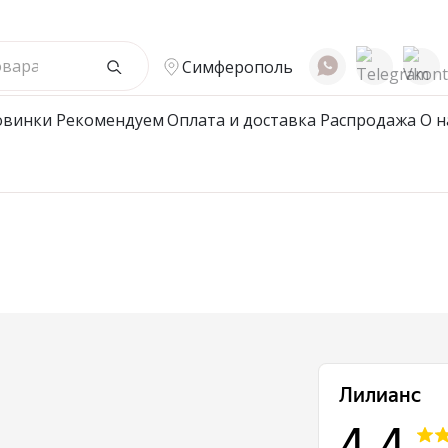
Симферополь
овинки
Рекомендуем
Оплата и доставка
Распродажа
О н
жской Ассортимент
Детcкий трикотаж
ые халаты
Подростковые халаты
е халаты
Халаты
вые халаты
ты мужские/пижамы
ки/Джемпера/Поло/
ки
е Нижнее белье