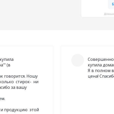
лнии
Домашни
юки и юбки
Джемпер на молни
 купила
Совершенно 
'" (в
купила дома
Я в полном 
как говорится. Ношу
цена! Спасиб
колько стирок- ни
асибо за вашу
/Бриджи/Леггинсы
ем.
йти продукцию этой