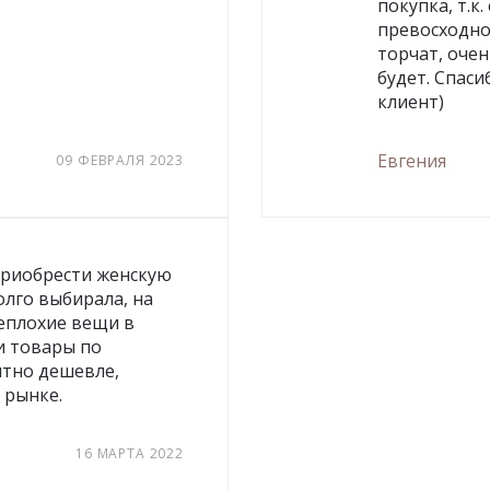
покупка, т.к
превосходно
торчат, оче
будет. Спаси
клиент)
Евгения
09 ФЕВРАЛЯ 2023
приобрести женскую
олго выбирала, на
неплохие вещи в
и товары по
ятно дешевле,
 рынке.
16 МАРТА 2022