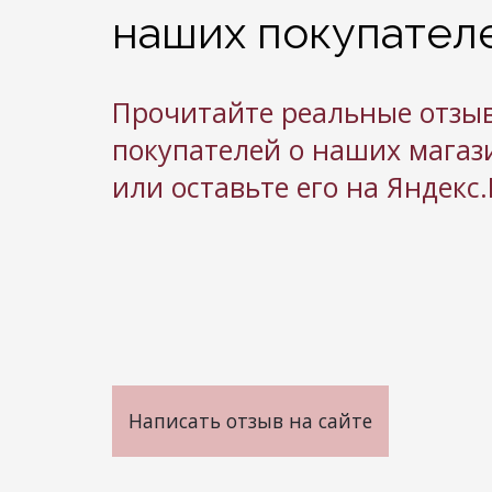
Мужские
наших покупател
Шорты 
Прочитайте реальные отзы
Халаты
До
покупателей о наших магаз
или оставьте его на Яндекс
Женские халаты
Пижамы
Вафельные халаты
Ночные 
Вафельные комплекты
Ночные 
Велюровые халаты
Комплек
Ночные 
Махровые халаты
береме
Халаты капитоний
Комплек
Халаты мужские
береме
Халаты с 54 по 70 размер
Написать отзыв на сайте
Комплекты женские
Ку