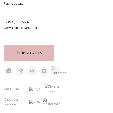
Фуфайки женские
Распродажа
Брюки и юбки
+7 (999) 156-56-43
Джемпер на молнии
www.lilians-kazan@mail.ru
Распродажа
ПРЕМИУМ
Написать нам
НОВИНКИ
РЕКОМЕНДУЕМ
Доставка
ОПЛАТА И ДОСТАВКА
Способы
РАСПРОДАЖА
оплаты