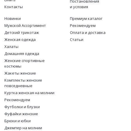
Женская одежда
Постановления
Контакты
и условия
Халаты
Новинки
Премиум каталог
Мужской Ассортимент
Рекомендуем
Домашняя одежда
Детcкий трикотаж
Оплата и доставка
Женская одежда
Статьи
Женские спортивные костюмы
Халаты
Домашняя одежда
Жакеты женские
Женские спортивные
костюмы
Жакеты женские
Комплекты женские повседневные
Комплекты женские
повседневные
Куртка женская на молнии
Куртка женская на молнии
Рекомендуем
Рекомендуем
Футболки и блузки
Фуфайки женские
Футболки и блузки
Брюки и юбки
Джемпер на молнии