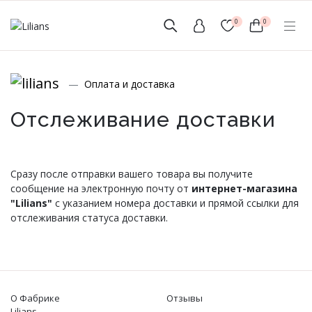
0
0
(мобильный)
Оплата и доставка
+7 (999) 156-56-43
www.lilians-kazan@mail.ru
Отслеживание доставки
Сразу после отправки вашего товара вы получите
сообщение на электронную почту от
интернет-магазина
"Lilians"
с указанием номера доставки и прямой ссылки для
Новинки
отслеживания статуса доставки.
Мужской Ассортимент
Детcкий трикотаж
О Фабрике
Отзывы
Lilians