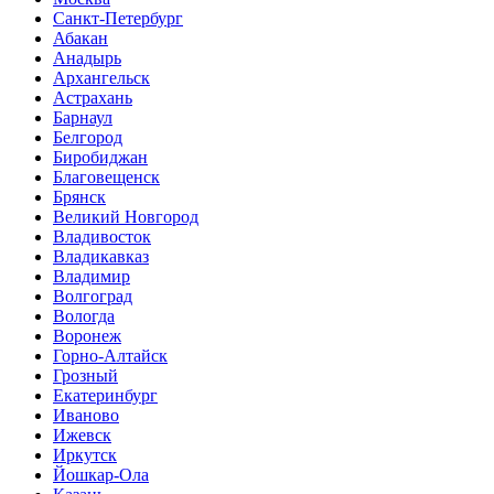
Санкт-Петербург
Абакан
Анадырь
Архангельск
Астрахань
Барнаул
Белгород
Биробиджан
Благовещенск
Брянск
Великий Новгород
Владивосток
Владикавказ
Владимир
Волгоград
Вологда
Воронеж
Горно-Алтайск
Грозный
Екатеринбург
Иваново
Ижевск
Иркутск
Йошкар-Ола