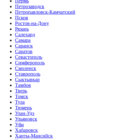
Пермь
Петрозаводск
Петропавловск-Камчатский
Псков
Ростов-на-Дону
Рязань
Салехард
Самара
Саранск
Саратов
Севастополь
Симферополь
Смоленск
Ставрополь
Сыктывкар
Тамбов
Тверь
Томск
Тула
Тюмень
Улан-Удэ
Ульяновск
Уфа
Хабаровск
Ханты-Мансийск