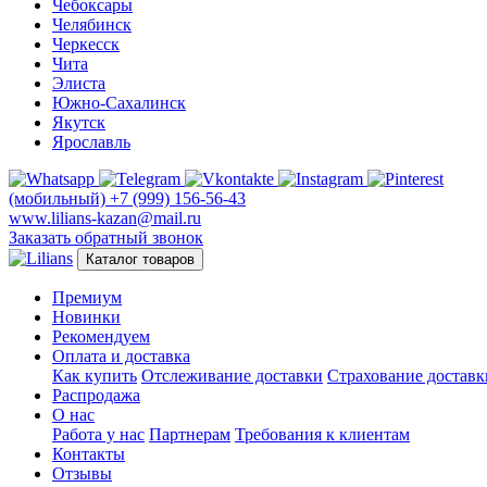
Чебоксары
Челябинск
Черкесск
Чита
Элиста
Южно-Сахалинск
Якутск
Ярославль
(мобильный)
+7 (999) 156-56-43
www.lilians-kazan@mail.ru
Заказать обратный звонок
Каталог товаров
Премиум
Новинки
Рекомендуем
Оплата и доставка
Как купить
Отслеживание доставки
Страхование доставк
Распродажа
О нас
Работа у нас
Партнерам
Требования к клиентам
Контакты
Отзывы